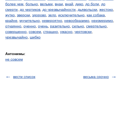
более чем
,
больно
,
вельми
,
внаи
,
внай
,
дико
,
до боли
,
до
смерти
,
до чертиков
,
до чрезвычайности
,
дьявольски
,
жестоко
,
жутко
,
зверски
,
здорово
,
зело
,
исключительно
,
как собака
,
крайне
,
мучительно
,
невероятно
,
невообразимо
,
неизмеримо
,
отчаянно
,
оченно
,
очень
,
разительно
,
сильно
,
смертельно
,
совершенно
,
совсем
,
страшно
,
ужасно
,
чертовски
,
чрезвычайно
,
шибко
Антонимы
:
не совсем
вести список
весьма срочно