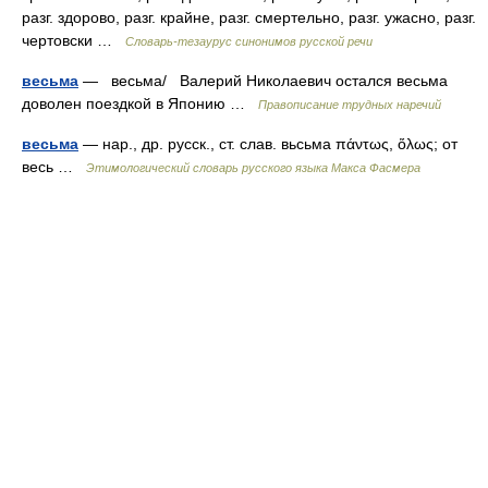
разг. здорово, разг. крайне, разг. смертельно, разг. ужасно, разг.
чертовски …
Словарь-тезаурус синонимов русской речи
весьма
— весьма/ Валерий Николаевич остался весьма
доволен поездкой в Японию …
Правописание трудных наречий
весьма
— нар., др. русск., ст. слав. вьсьма πάντως, ὅλως; от
весь …
Этимологический словарь русского языка Макса Фасмера