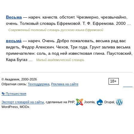
Весьма
— нареч. качеств. обстоят. Чрезмерно, чрезвычайно,
очень. Толковый словарь Ефремовой. Т. Ф. Ефремова. 2000 …
Современный толковый словарь русского языка Ефремовой
весьма́
— нареч. Очень. Добро пожаловать, весьма рад вас
видеть, Федор Алексеич. Чехов, Три года. Грунт залива весьма
примечателен: соль, а под ней известковая глина. Паустовский,
Кара Бугаз …
Малый академический словарь
© Академик, 2000-2026
18+
Обратная связь:
Техподдержка
,
Реклама на сайте
👣 Путешествия
Экспорт словарей на сайты
, сделанные на PHP,
Joomla,
Drupal,
WordPress, MODx.